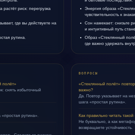
контроль.
и бытовые последствия.
а растёт риск: перегрузка
Энергия образа «Стекля
чувствительность к знак
ывает, где вы действуете на
Сон намекает: снизьте р
и интуитивный путь стане
остая рутина.
Образ «Стеклянный полё
где важно удержать внут
ВОПРОСЫ
й полёт»
«Стеклянный полёт» повтор
ок: снять избыточный
важно?
Да. Повтор указывает на не
шага «простая рутина».
а «простая рутина».
Как правильно читать такой
Не буквально, а как метафор
возвращаете устойчивость.