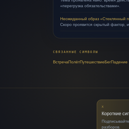
Тема проявлена явно: время действ
«перегрузка обязательствами».
Неожиданный образ «Стеклянный п
Скоро проявится скрытый фактор, и
СВЯЗАННЫЕ СИМВОЛЫ
Встреча
Полёт
Путешествие
Бег
Падение
X
Короткие си
Подписывайтес
разборов.