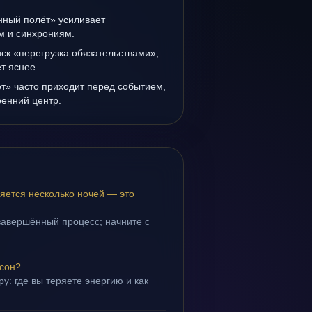
нный полёт» усиливает
ам и синхрониям.
иск «перегрузка обязательствами»,
т яснее.
т» часто приходит перед событием,
ренний центр.
яется несколько ночей — это
завершённый процесс; начните с
 сон?
у: где вы теряете энергию и как