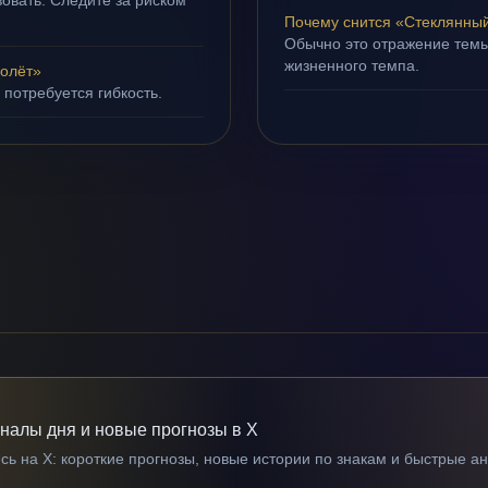
овать. Следите за риском
Почему снится «Стеклянны
Обычно это отражение темы
жизненного темпа.
олёт»
 потребуется гибкость.
гналы дня и новые прогнозы в X
ь на X: короткие прогнозы, новые истории по знакам и быстрые а