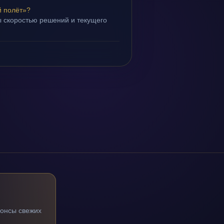
й полёт»?
 скоростью решений и текущего
нонсы свежих