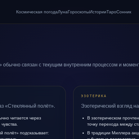
Космическая погода
Луна
Гороскопы
Истории
Таро
Сонник
 обычно связан с текущим внутренним процессом и момент
ЭЗОТЕРИКА
аз «Стеклянный полёт».
Эзотерический взгляд н
ычно читается через
В эзотерическом прочте
чувства.
точку перехода между с
й полёт» подсказывает:
В традиции Миллера акц