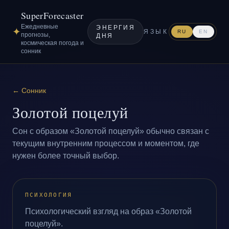
SuperForecaster
Ежедневные
ЭНЕРГИЯ
✦
ЯЗЫК
RU
EN
прогнозы,
ДНЯ
космическая погода и
сонник
←
Сонник
Золотой поцелуй
Сон с образом «Золотой поцелуй» обычно связан с
текущим внутренним процессом и моментом, где
нужен более точный выбор.
ПСИХОЛОГИЯ
Психологический взгляд на образ «Золотой
поцелуй».