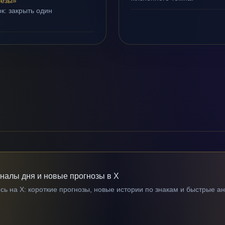
лёзы»
к: закрыть один
гналы дня и новые прогнозы в X
ь на X: короткие прогнозы, новые истории по знакам и быстрые а
→