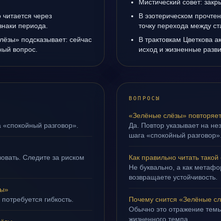
Мистический совет: закр
 читается через
В эзотерическом прочте
знаки периода.
точку перехода между с
лёзы» подсказывает: сейчас
В трактовкам Цветкова а
ный вопрос.
исход и жизненные разви
ВОПРОСЫ
«Зелёные слёзы» повторяет
а «спокойный разговор».
Да. Повтор указывает на не
шага «спокойный разговор»
овать. Следите за риском
Как правильно читать такой
Не буквально, а как метафор
возвращаете устойчивость.
зы»
 потребуется гибкость.
Почему снится «Зелёные с
Обычно это отражение темы
жизненного темпа.