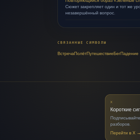
Повторяющийся образ «Зелёные с
Сюжет закрепляет один и тот же уро
незавершённый вопрос.
СВЯЗАННЫЕ СИМВОЛЫ
Встреча
Полёт
Путешествие
Бег
Падение
X
Короткие си
Подписывайтес
разборов.
Перейти в X