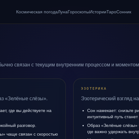
Космическая погода
Луна
Гороскопы
Истории
Таро
Сонник
ычно связан с текущим внутренним процессом и моментом,
ЭЗОТЕРИКА
аз «Зелёные слёзы».
Эзотерический взгляд н
ет, где вы действуете на
Сон намекает: снизьте р
интуитивный путь станет
окойный разговор.
Образ «Зелёные слёзы» 
где важно удержать внут
ы» чаще связан с скоростью