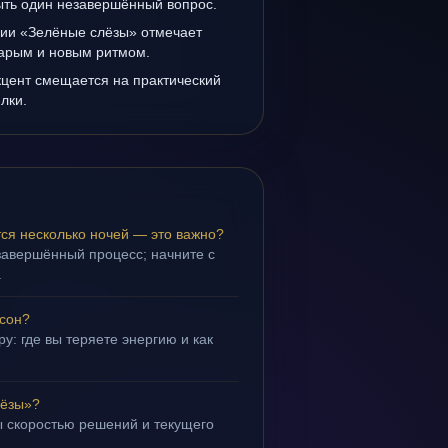
ыть один незавершённый вопрос.
нии «Зелёные слёзы» отмечает
тарым и новым ритмом.
кцент смещается на практический
лки.
ся несколько ночей — это важно?
завершённый процесс; начните с
.
 сон?
у: где вы теряете энергию и как
лёзы»?
 скоростью решений и текущего