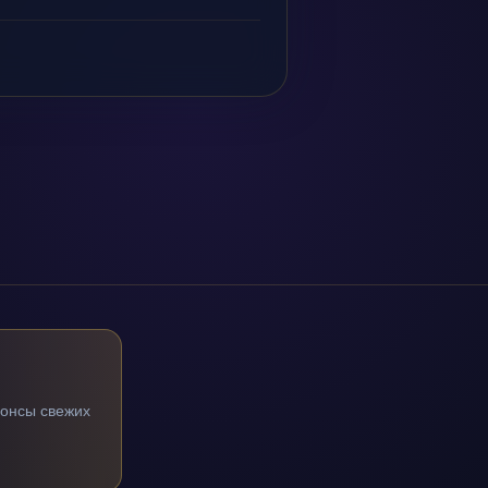
нонсы свежих