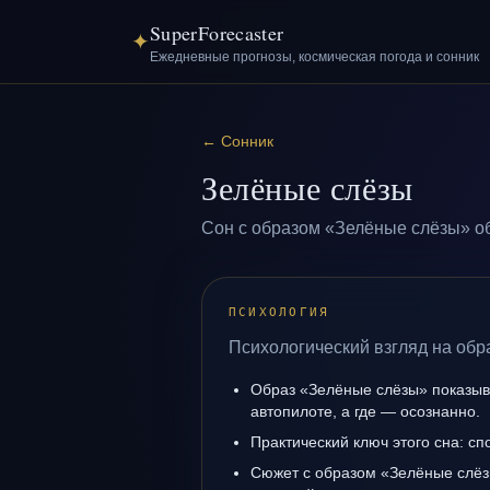
SuperForecaster
✦
Ежедневные прогнозы, космическая погода и сонник
←
Сонник
Зелёные слёзы
Сон с образом «Зелёные слёзы» об
ПСИХОЛОГИЯ
Психологический взгляд на обр
Образ «Зелёные слёзы» показыва
автопилоте, а где — осознанно.
Практический ключ этого сна: сп
Сюжет с образом «Зелёные слёз