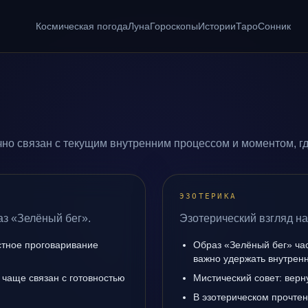
Космическая погода
Луна
Гороскопы
Истории
Таро
Сонник
но связан с текущим внутренним процессом и моментом, г
ЭЗОТЕРИКА
аз «Зелёный бег».
Эзотерический взгляд на
естное проговаривание
Образ «Зелёный бег» час
важно удержать внутренн
чаще связан с готовностью
Мистический совет: верн
В эзотерическом прочтен