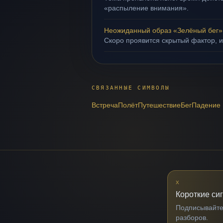
«распыление внимания».
Неожиданный образ «Зелёный бег»
Скоро проявится скрытый фактор, и
СВЯЗАННЫЕ СИМВОЛЫ
Встреча
Полёт
Путешествие
Бег
Падение
X
Короткие си
Подписывайтес
разборов.