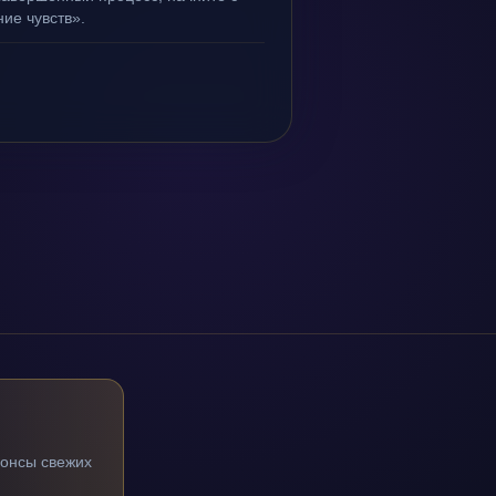
ие чувств».
нонсы свежих