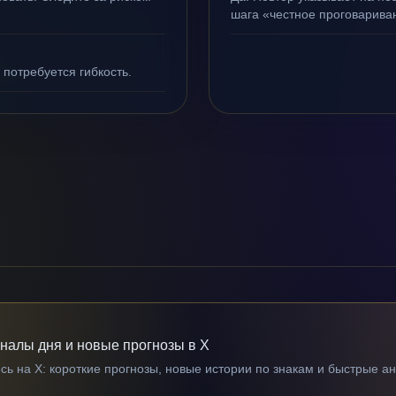
шага «честное проговариван
 потребуется гибкость.
гналы дня и новые прогнозы в X
ь на X: короткие прогнозы, новые истории по знакам и быстрые а