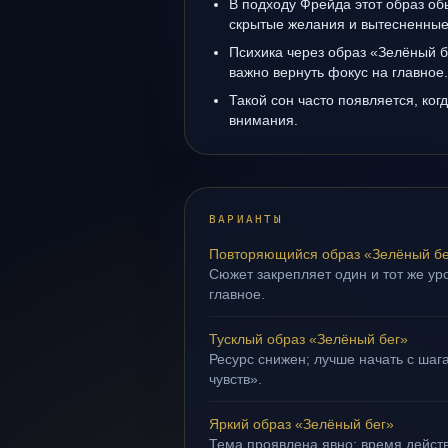
В подходу Фрейда этот образ об
скрытые желания и вытесненные 
Психика через образ «Зелёный б
важно вернуть фокус на главное.
Такой сон часто появляется, ког
внимания.
ВАРИАНТЫ
Повторяющийся образ «Зелёный бе
Сюжет закрепляет один и тот же уро
главное.
Тусклый образ «Зелёный бег»
Ресурс снижен; лучше начать с шаг
чувств».
Яркий образ «Зелёный бег»
Тема проявлена явно: время действ