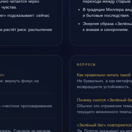
ычно читается через
перехода между старым 
чувства.
В традиции Миллера акц
ег» подсказывает: сейчас
и бытовые последствия.
Энергия образа «Зелёный
да растёт риск: распыление
к знакам и синхрониям.
ВОПРОСЫ
г»
Как правильно читать такой
к: вернуть фокус на
Не буквально, а как метафор
возвращаете устойчивость.
Почему снится «Зелёный бе
а «честное проговаривание
Обычно это отражение темы
текущего жизненного темпа
«Зелёный бег» повторяется
овать. Следите за риском
Да. Повтор указывает на не