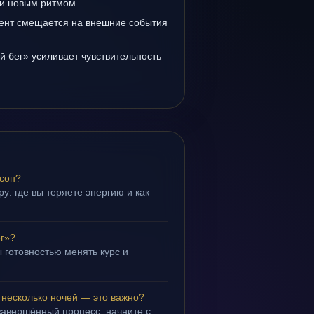
и новым ритмом.
ент смещается на внешние события
 бег» усиливает чувствительность
 сон?
у: где вы теряете энергию и как
г»?
 готовностью менять курс и
.
 несколько ночей — это важно?
завершённый процесс; начните с