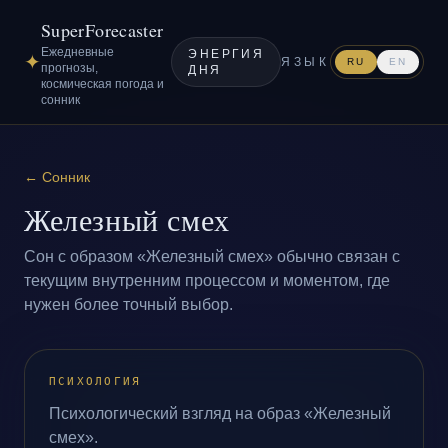
SuperForecaster
Ежедневные
ЭНЕРГИЯ
✦
ЯЗЫК
RU
EN
прогнозы,
ДНЯ
космическая погода и
сонник
←
Сонник
Железный смех
Сон с образом «Железный смех» обычно связан с
текущим внутренним процессом и моментом, где
нужен более точный выбор.
ПСИХОЛОГИЯ
Психологический взгляд на образ «Железный
смех».