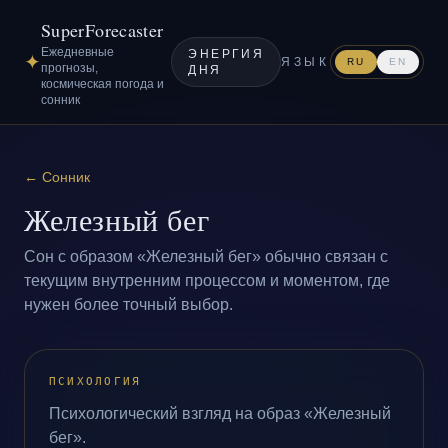
SuperForecaster
Ежедневные
ЭНЕРГИЯ
✦
ЯЗЫК
RU
EN
прогнозы,
ДНЯ
космическая погода и
сонник
←
Сонник
Железный бег
Сон с образом «Железный бег» обычно связан с
текущим внутренним процессом и моментом, где
нужен более точный выбор.
ПСИХОЛОГИЯ
Психологический взгляд на образ «Железный
бег».