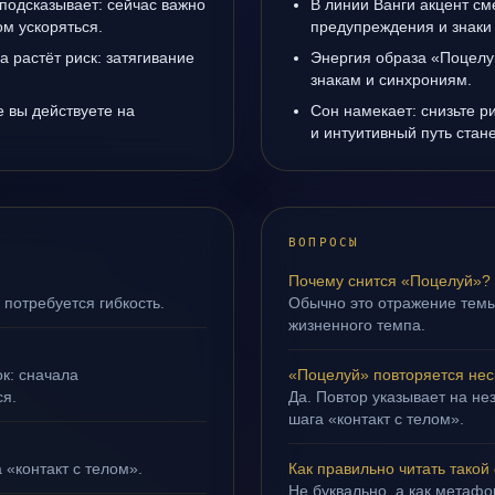
подсказывает: сейчас важно
В линии Ванги акцент с
ом ускоряться.
предупреждения и знаки
а растёт риск: затягивание
Энергия образа «Поцелуй
знакам и синхрониям.
е вы действуете на
Сон намекает: снизьте р
и интуитивный путь стане
ВОПРОСЫ
Почему снится «Поцелуй»?
 потребуется гибкость.
Обычно это отражение тем
жизненного темпа.
ок: сначала
«Поцелуй» повторяется нес
ся.
Да. Повтор указывает на не
шага «контакт с телом».
 «контакт с телом».
Как правильно читать такой
Не буквально, а как метафор