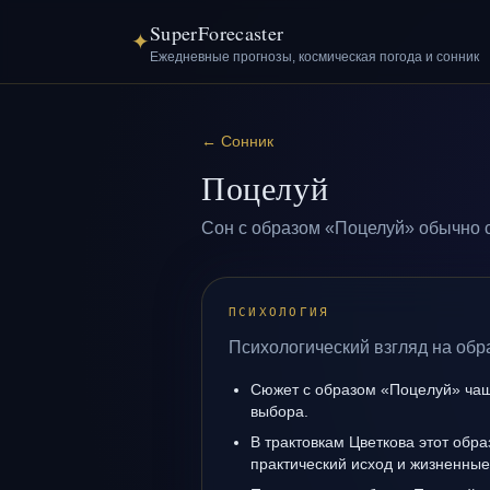
SuperForecaster
✦
Ежедневные прогнозы, космическая погода и сонник
←
Сонник
Поцелуй
Сон с образом «Поцелуй» обычно с
ПСИХОЛОГИЯ
Психологический взгляд на обр
Сюжет с образом «Поцелуй» чащ
выбора.
В трактовкам Цветкова этот обра
практический исход и жизненные