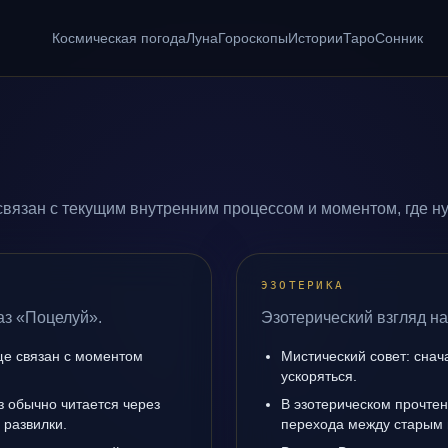
Космическая погода
Луна
Гороскопы
Истории
Таро
Сонник
вязан с текущим внутренним процессом и моментом, где н
ЭЗОТЕРИКА
аз «Поцелуй».
Эзотерический взгляд на
е связан с моментом
Мистический совет: снач
ускоряться.
з обычно читается через
В эзотерическом прочтен
 развилки.
перехода между старым 