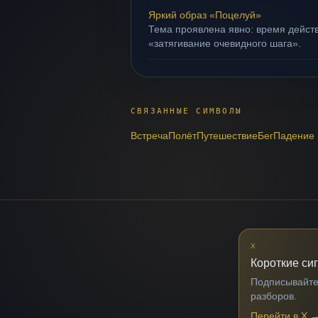
Яркий образ «Поцелуй»
Тема проявлена явно: время действ
«затягивание очевидного шага».
СВЯЗАННЫЕ СИМВОЛЫ
Встреча
Полёт
Путешествие
Бег
Падение
X
Короткие си
Подписывайтес
разборов.
Перейти в X