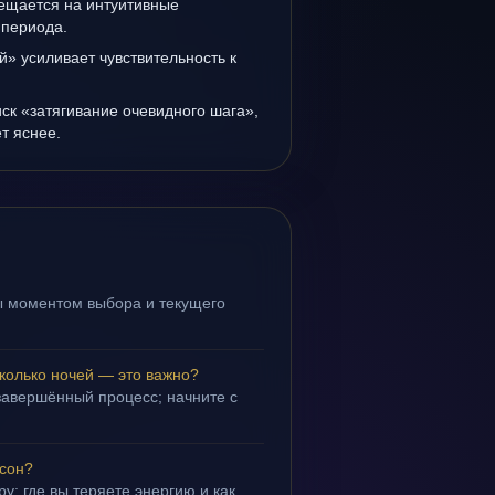
мещается на интуитивные
 периода.
» усиливает чувствительность к
иск «затягивание очевидного шага»,
т яснее.
ы моментом выбора и текущего
колько ночей — это важно?
завершённый процесс; начните с
 сон?
у: где вы теряете энергию и как