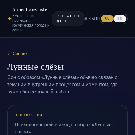
SuperForecaster
Ежедневные
ЭНЕРГИЯ
✦
ЯЗЫК
RU
EN
прогнозы,
ДНЯ
космическая погода и
сонник
←
Сонник
Лунные слёзы
Сон с образом «Лунные слёзы» обычно связан с
текущим внутренним процессом и моментом, где
нужен более точный выбор.
ПСИХОЛОГИЯ
Психологический взгляд на образ «Лунные
слёзы».