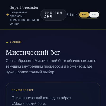
SuperForecaster
Ежедневные
ЭНЕРГИЯ
✦
ЯЗЫК
RU
EN
прогнозы,
ДНЯ
космическая погода и
сонник
←
Сонник
Мистический бег
Сон с образом «Мистический бег» обычно связан с
текущим внутренним процессом и моментом, где
нужен более точный выбор.
ПСИХОЛОГИЯ
Психологический взгляд на образ
«Мистический бег».