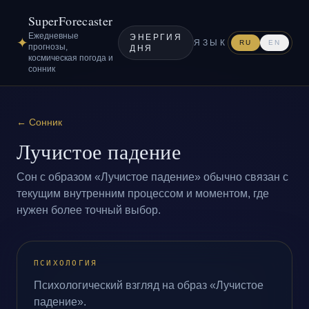
SuperForecaster
Ежедневные
ЭНЕРГИЯ
✦
ЯЗЫК
RU
EN
прогнозы,
ДНЯ
космическая погода и
сонник
←
Сонник
Лучистое падение
Сон с образом «Лучистое падение» обычно связан с
текущим внутренним процессом и моментом, где
нужен более точный выбор.
ПСИХОЛОГИЯ
Психологический взгляд на образ «Лучистое
падение».