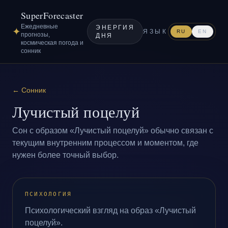
SuperForecaster
Ежедневные
ЭНЕРГИЯ
✦
ЯЗЫК
RU
EN
прогнозы,
ДНЯ
космическая погода и
сонник
←
Сонник
Лучистый поцелуй
Сон с образом «Лучистый поцелуй» обычно связан с
текущим внутренним процессом и моментом, где
нужен более точный выбор.
ПСИХОЛОГИЯ
Психологический взгляд на образ «Лучистый
поцелуй».