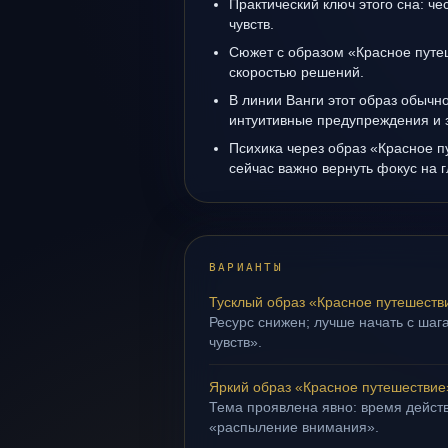
Практический ключ этого сна: ч
чувств.
Сюжет с образом «Красное путе
скоростью решений.
В линии Ванги этот образ обычно
интуитивные предупреждения и 
Психика через образ «Красное п
сейчас важно вернуть фокус на г
ВАРИАНТЫ
Тусклый образ «Красное путешеств
Ресурс снижен; лучше начать с шаг
чувств».
Яркий образ «Красное путешествие
Тема проявлена явно: время действ
«распыление внимания».