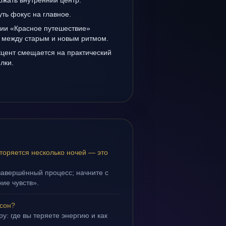
ржать внутренний центр.
уть фокус на главное.
нии «Красное путешествие»
а между старым и новым ритмом.
кцент смещается на практический
лки.
торяется несколько ночей — это
завершённый процесс; начните с
ие чувств».
 сон?
у: где вы теряете энергию и как