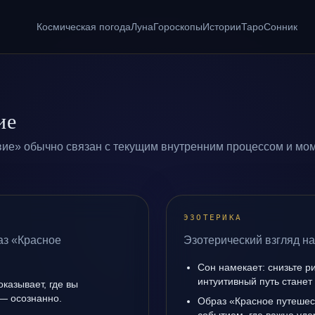
Космическая погода
Луна
Гороскопы
Истории
Таро
Сонник
ие
ие» обычно связан с текущим внутренним процессом и мом
ЭЗОТЕРИКА
аз «Красное
Эзотерический взгляд н
Сон намекает: снизьте р
интуитивный путь станет
казывает, где вы
 — осознанно.
Образ «Красное путешес