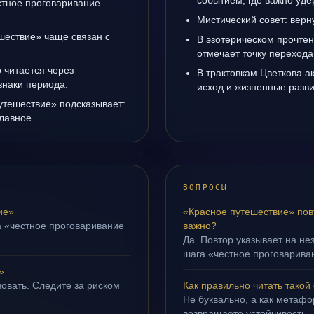
событием, где важно уде
естное проговаривание
Мистический совет: верн
шествие» чаще связан с
В эзотерическом прочте
отмечает точку переход
 читается через
В трактовкам Цветкова а
знаки периода.
исход и жизненные разви
утешествие» подсказывает:
лавное.
ВОПРОСЫ
ие»
«Красное путешествие» пов
а «честное проговаривание
важно?
Да. Повтор указывает на не
шага «честное проговариван
»
овать. Следите за риском
Как правильно читать такой
Не буквально, а как метафор
возвращаете устойчивость.