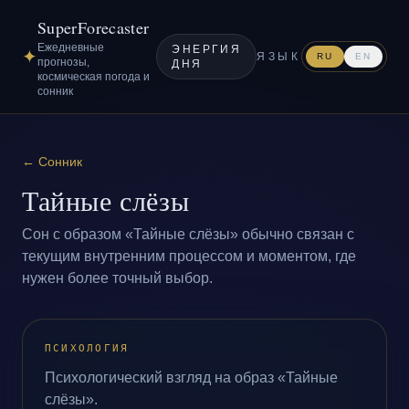
SuperForecaster
Ежедневные
ЭНЕРГИЯ
✦
ЯЗЫК
RU
EN
прогнозы,
ДНЯ
космическая погода и
сонник
←
Сонник
Тайные слёзы
Сон с образом «Тайные слёзы» обычно связан с
текущим внутренним процессом и моментом, где
нужен более точный выбор.
ПСИХОЛОГИЯ
Психологический взгляд на образ «Тайные
слёзы».