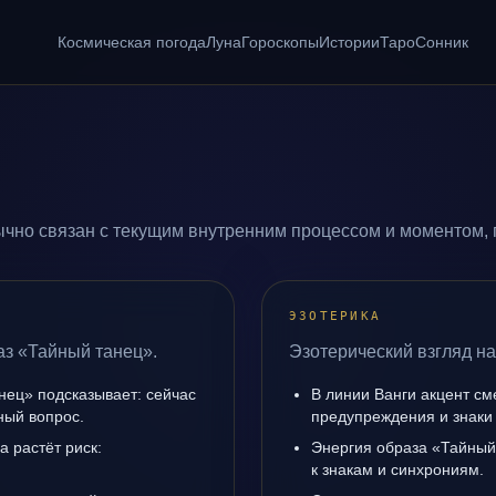
Космическая погода
Луна
Гороскопы
Истории
Таро
Сонник
чно связан с текущим внутренним процессом и моментом, 
ЭЗОТЕРИКА
аз «Тайный танец».
Эзотерический взгляд на
нец» подсказывает: сейчас
В линии Ванги акцент с
ный вопрос.
предупреждения и знаки
а растёт риск:
Энергия образа «Тайный 
к знакам и синхрониям.