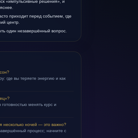
иск «импульсивные решения», и
 яснее.
сто приходит перед событием, где
ий центр.
ыть один незавершённый вопрос.
 сон?
у: где вы теряете энергию и как
нец»?
 готовностью менять курс и
.
я несколько ночей — это важно?
завершённый процесс; начните с
.