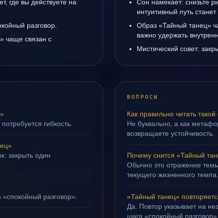
т, где вы действуете на
Сон намекает: снизьте р
интуитивный путь станет
окойный разговор.
Образ «Тайный танец» ча
важно удержать внутренн
» чаще связан с
Мистический совет: закр
ВОПРОСЫ
ц»
Как правильно читать такой
 потребуется гибкость.
Не буквально, а как метафор
возвращаете устойчивость.
нец»
к: закрыть один
Почему снится «Тайный та
Обычно это отражение темы
текущего жизненного темпа
а «спокойный разговор».
«Тайный танец» повторяетс
Да. Повтор указывает на не
шага «спокойный разговор»