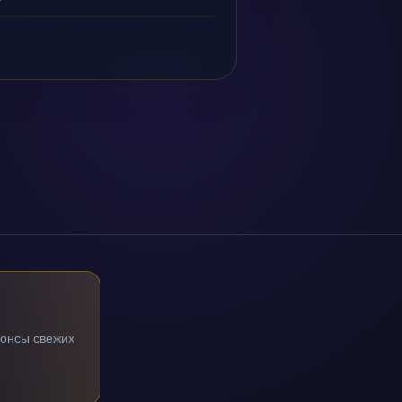
нонсы свежих