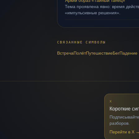
Яркий образ «Тайный танец»
Тема проявлена явно: время действ
«импульсивные решения».
СВЯЗАННЫЕ СИМВОЛЫ
Встреча
Полёт
Путешествие
Бег
Падение
X
Короткие си
Подписывайтес
разборов.
Перейти в X