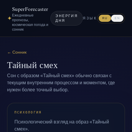
SuperForecaster
Ежедневные
ЭНЕРГИЯ
✦
ЯЗЫК
RU
EN
прогнозы,
ДНЯ
космическая погода и
сонник
←
Сонник
Тайный смех
Сон с образом «Тайный смех» обычно связан с
текущим внутренним процессом и моментом, где
нужен более точный выбор.
ПСИХОЛОГИЯ
Психологический взгляд на образ «Тайный
смех».