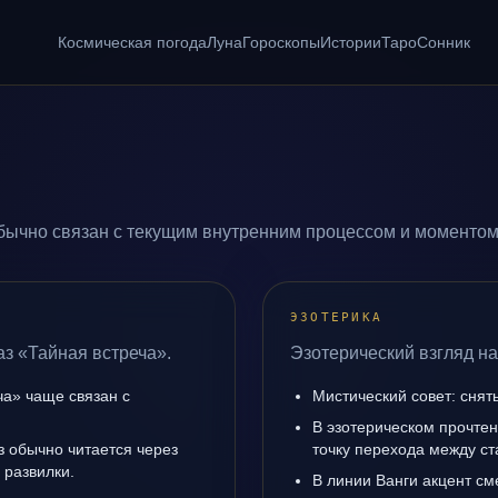
Космическая погода
Луна
Гороскопы
Истории
Таро
Сонник
бычно связан с текущим внутренним процессом и моментом,
ЭЗОТЕРИКА
аз «Тайная встреча».
Эзотерический взгляд на
ча» чаще связан с
Мистический совет: снят
В эзотерическом прочте
з обычно читается через
точку перехода между с
 развилки.
В линии Ванги акцент с