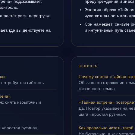
треча» подсказывает:
предупреждения и знаки
контроль.
Энергия образа «Тайная
а растёт риск: перегрузка
чувствительность к знак
Сон намекает: снизьте р
ет, где вы действуете на
и интуитивный путь стане
ВОПРОСЫ
ча»
Почему снится «Тайная вст
 потребуется гибкость.
Обычно это отражение тем
жизненного темпа.
реча»
ок: снять избыточный
«Тайная встреча» повторяе
Да. Повтор указывает на не
шага «простая рутина».
а «простая рутина».
Как правильно читать такой
Не буквально, а как метафор