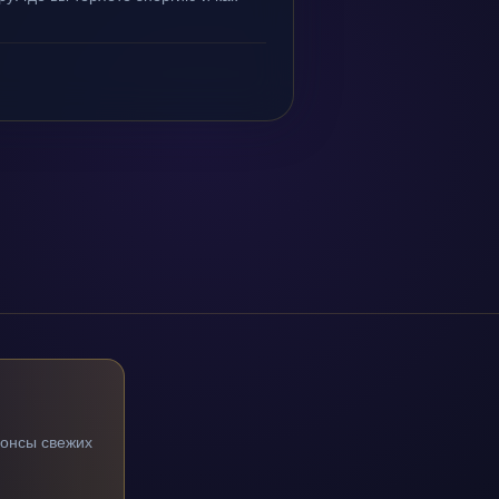
нонсы свежих