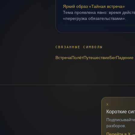
Яркий образ «Тайная встреча»
Тема проявлена явно: время действ
«перегрузка обязательствами».
СВЯЗАННЫЕ СИМВОЛЫ
Встреча
Полёт
Путешествие
Бег
Падение
X
Короткие си
Подписывайтес
разборов.
Перейти в X