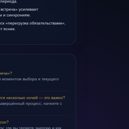
 периода.
 встреча» усиливает
ам и синхрониям.
иск «перегрузка обязательствами»,
т яснее.
реча»?
ы моментом выбора и текущего
тся несколько ночей — это важно?
завершённый процесс; начните с
 сон?
у: где вы теряете энергию и как