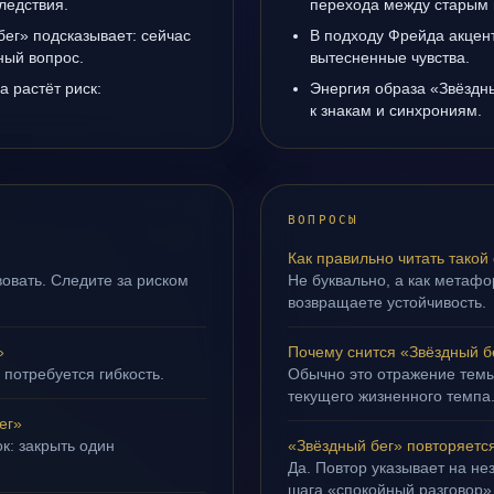
ледствия.
перехода между старым 
бег» подсказывает: сейчас
В подходу Фрейда акцен
ный вопрос.
вытесненные чувства.
а растёт риск:
Энергия образа «Звёздны
к знакам и синхрониям.
ВОПРОСЫ
Как правильно читать такой
овать. Следите за риском
Не буквально, а как метафор
возвращаете устойчивость.
»
Почему снится «Звёздный б
 потребуется гибкость.
Обычно это отражение темы
текущего жизненного темпа
ег»
к: закрыть один
«Звёздный бег» повторяетс
Да. Повтор указывает на не
шага «спокойный разговор»