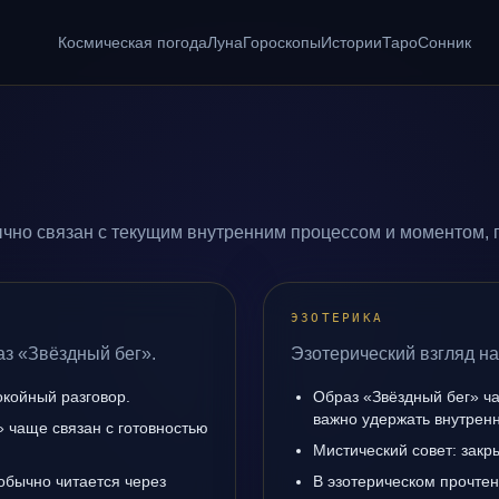
Космическая погода
Луна
Гороскопы
Истории
Таро
Сонник
чно связан с текущим внутренним процессом и моментом, 
ЭЗОТЕРИКА
аз «Звёздный бег».
Эзотерический взгляд на
окойный разговор.
Образ «Звёздный бег» ча
важно удержать внутренн
 чаще связан с готовностью
Мистический совет: закр
обычно читается через
В эзотерическом прочтен