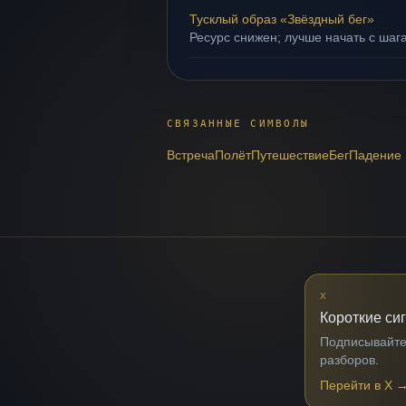
Тусклый образ «Звёздный бег»
Ресурс снижен; лучше начать с шаг
СВЯЗАННЫЕ СИМВОЛЫ
Встреча
Полёт
Путешествие
Бег
Падение
X
Короткие си
Подписывайтес
разборов.
Перейти в X