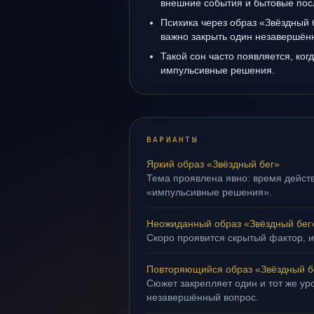
внешние события и бытовые пос
Психика через образ «Звёздный 
важно закрыть один незавершён
Такой сон часто появляется, когд
импульсивные решения.
ВАРИАНТЫ
Яркий образ «Звёздный бег»
Тема проявлена явно: время действ
«импульсивные решения».
Неожиданный образ «Звёздный бег
Скоро проявится скрытый фактор, и
Повторяющийся образ «Звёздный б
Сюжет закрепляет один и тот же уро
незавершённый вопрос.