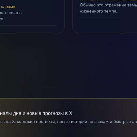
Обычно это отражение темы
 слёзы»
жизненного темпа.
ок: сначала
ся.
гналы дня и новые прогнозы в X
ь на X: короткие прогнозы, новые истории по знакам и быстрые а
→