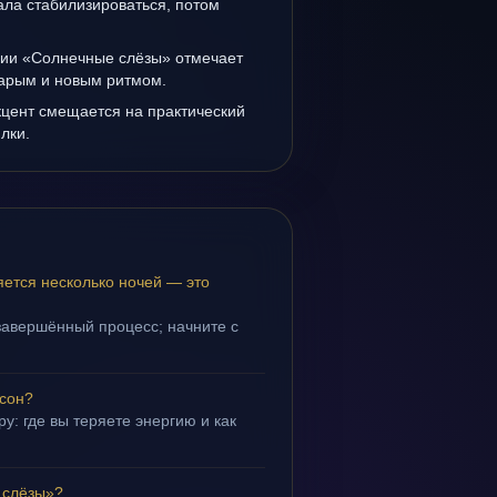
ала стабилизироваться, потом
нии «Солнечные слёзы» отмечает
тарым и новым ритмом.
кцент смещается на практический
лки.
ется несколько ночей — это
завершённый процесс; начните с
 сон?
у: где вы теряете энергию и как
 слёзы»?