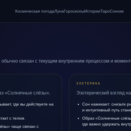
Космическая погода
Луна
Гороскопы
Истории
Таро
Сонник
 обычно связан с текущим внутренним процессом и моменто
ЭЗОТЕРИКА
аз «Солнечные слёзы».
Эзотерический взгляд н
вает, где вы действуете на
Сон намекает: снизьте р
и интуитивный путь стане
такт с телом.
Образ «Солнечные слёзы
где важно удержать внут
ёзы» чаще связан с