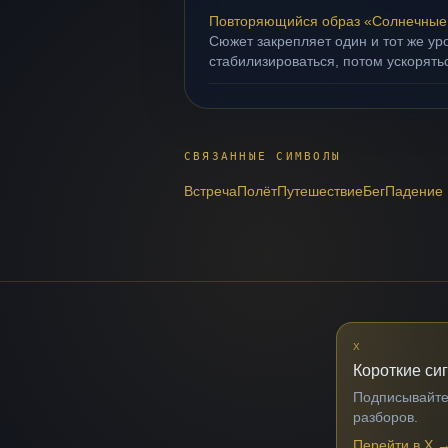
Повторяющийся образ «Солнечные
Сюжет закрепляет один и тот же ур
стабилизироваться, потом ускорять
СВЯЗАННЫЕ СИМВОЛЫ
Встреча
Полёт
Путешествие
Бег
Падение
X
Короткие си
Подписывайтес
разборов.
Перейти в X