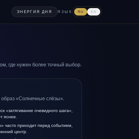
ЭНЕРГИЯ ДНЯ
ЯЗЫК
RU
EN
м, где нужен более точный выбор.
а образ «Солнечные слёзы».
иск «затягивание очевидного шага»,
т яснее.
» часто приходит перед событием,
ренний центр.