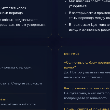
Мистический совет: снач
ускоряться.
 читается через
знаки периода.
В эзотерическом прочте
точку перехода между с
е слёзы» подсказывает:
роваться, потом ускоряться.
В трактовкам Цветкова а
исход и жизненные разви
ВОПРОСЫ
«Солнечные слёзы» повторя
 «контакт с телом».
важно?
Да. Повтор указывает на не
шага «контакт с телом».
овать. Следите за риском
Как правильно читать такой
Не буквально, а как метафор
возвращаете устойчивость.
лёзы»
 потребуется гибкость.
Почему снится «Солнечные