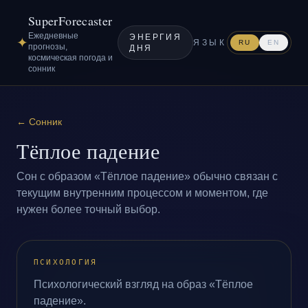
SuperForecaster
Ежедневные
ЭНЕРГИЯ
✦
ЯЗЫК
RU
EN
прогнозы,
ДНЯ
космическая погода и
сонник
←
Сонник
Тёплое падение
Сон с образом «Тёплое падение» обычно связан с
текущим внутренним процессом и моментом, где
нужен более точный выбор.
ПСИХОЛОГИЯ
Психологический взгляд на образ «Тёплое
падение».